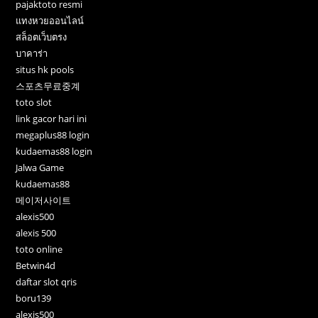
pajaktoto resmi
แทงหวยออนไลน์
สล็อตเว็บตรง
บาคาร่า
situs hk pools
스포츠무료중계
toto slot
link gacor hari ini
megaplus88 login
kudaemas88 login
Jalwa Game
kudaemas88
메이저사이트
alexis500
alexis 500
toto online
Betwin4d
daftar slot qris
boru139
alexis500