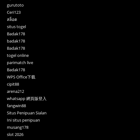
gurutoto
Ceri123
สล็อต
situs togel
Badak178
badak178
Badak178
togel online
parimatch live
Badak178
WPS Office下载
cipit88
arena212
whatsapp 網頁版登入
fangwin88
Situs Penipuan Sialan
Ini situs penipuan
musang178
slot 2026