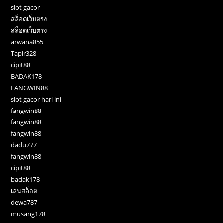
slot gacor
สล็อตเว็บตรง
สล็อตเว็บตรง
arwana855
Tapir328
cipit88
BADAK178
FANGWIN88
slot gacor hari ini
fangwin88
fangwin88
fangwin88
dadu777
fangwin88
cipit88
badak178
เล่นสล็อต
dewa787
musang178