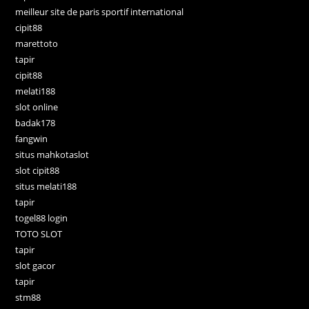
meilleur site de paris sportif international
cipit88
marettoto
tapir
cipit88
melati188
slot online
badak178
fangwin
situs mahkotaslot
slot cipit88
situs melati188
tapir
togel88 login
TOTO SLOT
tapir
slot gacor
tapir
stm88