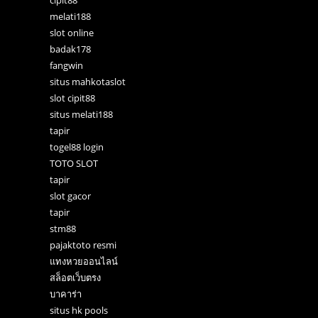
melati188
slot online
badak178
fangwin
situs mahkotaslot
slot cipit88
situs melati188
tapir
togel88 login
TOTO SLOT
tapir
slot gacor
tapir
stm88
pajaktoto resmi
แทงหวยออนไลน์
สล็อตเว็บตรง
บาคาร่า
situs hk pools