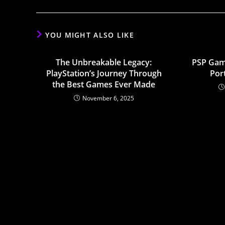
YOU MIGHT ALSO LIKE
The Unbreakable Legacy:
PSP Gam
PlayStation’s Journey Through
Por
the Best Games Ever Made
November 6, 2025