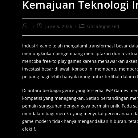
Kemajuan Teknologi In
June 5, 2026
Uncategorized
Industri game telah mengalami transformasi besar dal
memungkinkan pengembang menciptakan dunia virtual ya
mencoba free-to-play games karena menawarkan akses
investasi besar di awal. Konsep ini membantu mempe
peluang bagi lebih banyak orang untuk terlibat dalam 
Di antara berbagai genre yang tersedia, PvP Games men
kompetisi yang menegangkan. Setiap pertandingan me
pemain sungguhan dengan gaya bermain unik. Pada sa
mendalam bagi mereka yang menyukai perencanaan d
game modern tidak hanya mengandalkan hiburan, teta
efektif.