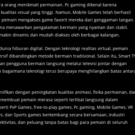
a orang menikmati permainan. Pc gaming dikenal karena
litas visual yang tinggi. Namun, Mobile Games telah berhasil
n pemain mengakses game favorit mereka dari genggaman tangan.
rena menawarkan pengalaman bermain yang nyaman dan stabil.
akin dinamis dan mudah diakses oleh berbagai kalangan.
 hiburan digital. Dengan teknologi realitas virtual, pemain
rsif dibandingkan metode bermain tradisional. Selain itu, Smart T
n pengguna bermain langsung melalui televisi pintar dengan
an bagaimana teknologi terus berupaya menghilangkan batas antar
fikan dengan peningkatan kualitas animasi, fisika permainan, da
s membuat pemain merasa seperti terlibat langsung dalam
erti PvP Games, free-to-play games, Pc gaming, Mobile Games, VR
s, dan Sports games berkembang secara bersamaan, industri
ktivitas, dan peluang tanpa batas bagi para pemain di seluruh