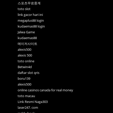
스포츠무료중계
toto slot
link gacor hari ini
megaplus88 login
kudaemas88 login
Jalwa Game
kudaemas88
메이저사이트
alexis500
alexis 500
toto online
Betwin4d
daftar slot qris
boru139
alexis500
online casinos canada for real money
toto macau
Link Resmi Naga303
laser247. com