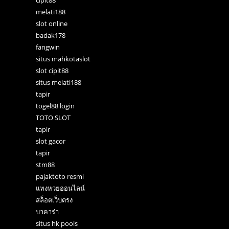
melati188
slot online
badak178
fangwin
situs mahkotaslot
slot cipit88
situs melati188
tapir
togel88 login
TOTO SLOT
tapir
slot gacor
tapir
stm88
pajaktoto resmi
แทงหวยออนไลน์
สล็อตเว็บตรง
บาคาร่า
situs hk pools