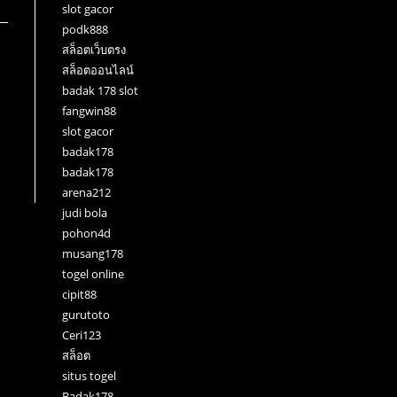
slot gacor
podk888
สล็อตเว็บตรง
สล็อตออนไลน์
badak 178 slot
fangwin88
slot gacor
badak178
badak178
arena212
judi bola
pohon4d
musang178
togel online
cipit88
gurutoto
Ceri123
สล็อต
situs togel
Badak178