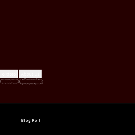
olxtoto
About Us
Blog Roll