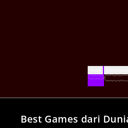
Home
Cendanabe
Best Games dari Duni