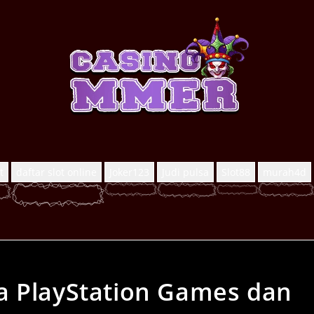
t
daftar slot online
Joker123
Judi pulsa
Slot88
murah4d
a PlayStation Games dan