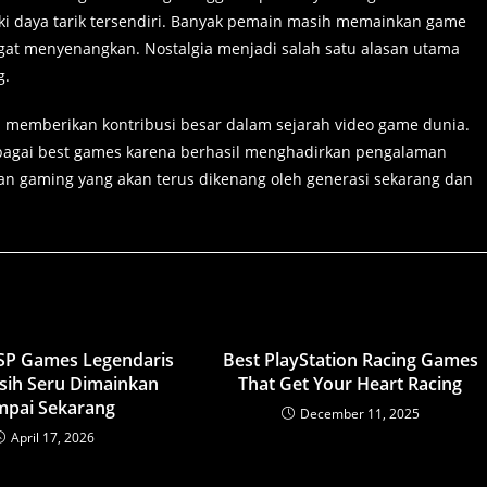
ki daya tarik tersendiri. Banyak pemain masih memainkan game
at menyenangkan. Nostalgia menjadi salah satu alasan utama
g.
 memberikan kontribusi besar dalam sejarah video game dunia.
sebagai best games karena berhasil menghadirkan pengalaman
san gaming yang akan terus dikenang oleh generasi sekarang dan
SP Games Legendaris
Best PlayStation Racing Games
sih Seru Dimainkan
That Get Your Heart Racing
mpai Sekarang
December 11, 2025
April 17, 2026