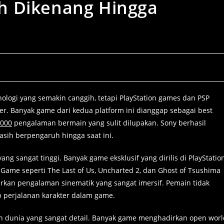
h Dikenang Hingga
logi yang semakin canggih, tetapi PlayStation games dan PSP
er. Banyak game dari kedua platform ini dianggap sebagai best
5000
pengalaman bermain yang sulit dilupakan. Sony berhasil
sih berpengaruh hingga saat ini.
ang sangat tinggi. Banyak game eksklusif yang dirilis di PlayStatio
 Game seperti The Last of Us, Uncharted 2, dan Ghost of Tsushima
an pengalaman sinematik yang sangat imersif. Pemain tidak
p perjalanan karakter dalam game.
in dunia yang sangat detail. Banyak game menghadirkan open worl