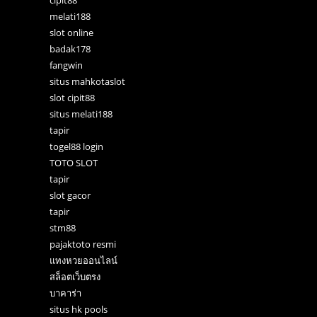
melati188
slot online
badak178
fangwin
situs mahkotaslot
slot cipit88
situs melati188
tapir
togel88 login
TOTO SLOT
tapir
slot gacor
tapir
stm88
pajaktoto resmi
แทงหวยออนไลน์
สล็อตเว็บตรง
บาคาร่า
situs hk pools