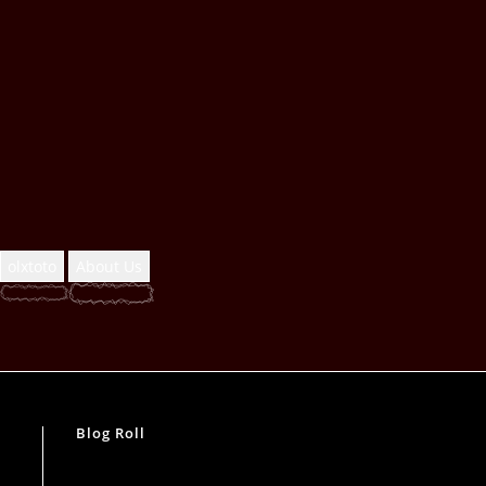
olxtoto
About Us
Blog Roll