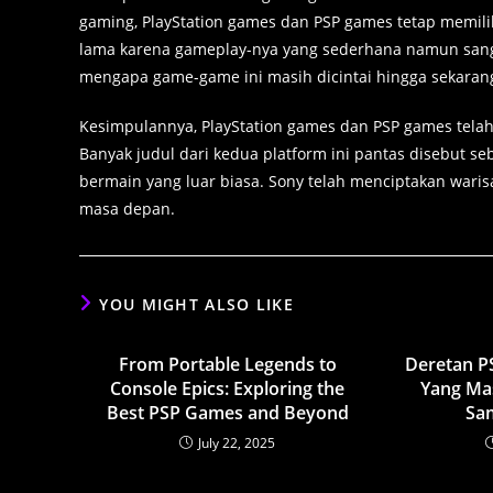
gaming, PlayStation games dan PSP games tetap memili
lama karena gameplay-nya yang sederhana namun sang
mengapa game-game ini masih dicintai hingga sekaran
Kesimpulannya, PlayStation games dan PSP games telah
Banyak judul dari kedua platform ini pantas disebut 
bermain yang luar biasa. Sony telah menciptakan wari
masa depan.
YOU MIGHT ALSO LIKE
From Portable Legends to
Deretan P
Console Epics: Exploring the
Yang Ma
Best PSP Games and Beyond
Sa
July 22, 2025