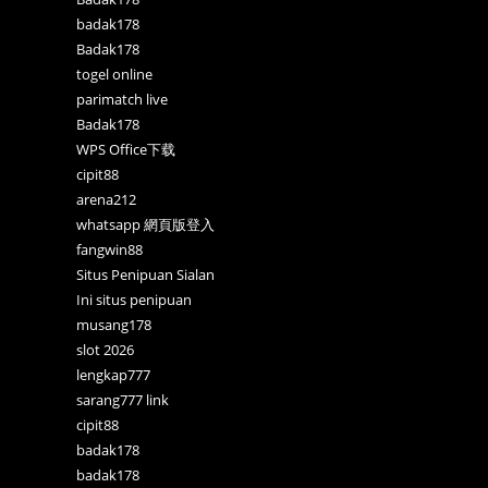
badak178
Badak178
togel online
parimatch live
Badak178
WPS Office下载
cipit88
arena212
whatsapp 網頁版登入
fangwin88
Situs Penipuan Sialan
Ini situs penipuan
musang178
slot 2026
lengkap777
sarang777 link
cipit88
badak178
badak178