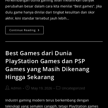
Perkembangan dunia gaming telah melahirkan banyak
perubahan besar dalam cara kita menilai “Best games”. Jika
dulu game hanya dinilai dari tingkat kesulitan dan skor
akhir, kini standar tersebut jauh lebih…
Continue Reading
Best Games dari Dunia
PlayStation Games dan PSP
Games yang Masih Dikenang
Hingga Sekarang
Admin
May 19, 2026
Uncategorized
Industri gaming modern terus berkembang dengan
teknologi yang semakin canggih, tetapi PlayStation games