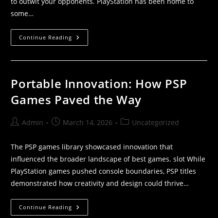
to outwit your opponents. PlayStation has been home to
some…
Continue Reading
Portable Innovation: How PSP
Games Paved the Way
Admin
March 14, 2026
Uncategorized
The PSP games library showcased innovation that
influenced the broader landscape of best games. slot While
PlayStation games pushed console boundaries, PSP titles
demonstrated how creativity and design could thrive…
Continue Reading