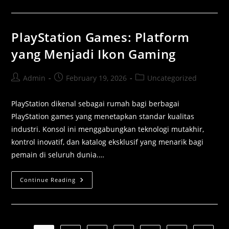
PlayStation Games: Platform
yang Menjadi Ikon Gaming
Admin
February 19, 2026
Uncategorized
PlayStation dikenal sebagai rumah bagi berbagai
PlayStation games yang menetapkan standar kualitas
industri. Konsol ini menggabungkan teknologi mutakhir,
kontrol inovatif, dan katalog eksklusif yang menarik bagi
pemain di seluruh dunia.…
Continue Reading