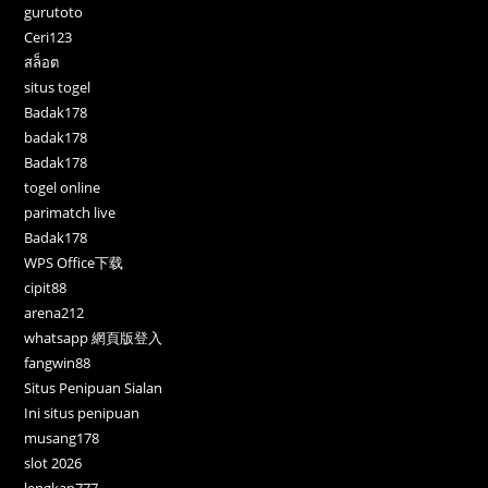
gurutoto
Ceri123
สล็อต
situs togel
Badak178
badak178
Badak178
togel online
parimatch live
Badak178
WPS Office下载
cipit88
arena212
whatsapp 網頁版登入
fangwin88
Situs Penipuan Sialan
Ini situs penipuan
musang178
slot 2026
lengkap777