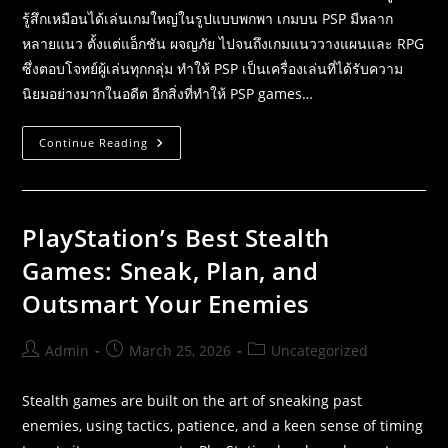
รู้สึกเหมือนได้เล่นเกมใหญ่ในรูปแบบพกพา เกมบน PSP มีหลาก
หลายแนว ตั้งแต่แอ็กชัน ผจญภัย ไปจนถึงเกมแนววางแผนและ RPG
ซึ่งตอบโจทย์ผู้เล่นทุกกลุ่ม ทำให้ PSP เป็นเครื่องเล่นที่ได้รับความ
นิยมอย่างมากในอดีต อีกสิ่งที่ทำให้ PSP games…
Continue Reading
PlayStation’s Best Stealth
Games: Sneak, Plan, and
Outsmart Your Enemies
Admin
March 25, 2026
Uncategorized
Stealth games are built on the art of sneaking past
enemies, using tactics, patience, and a keen sense of timing