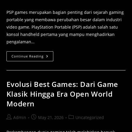
PSP games merupakan bagian penting dari sejarah gaming
portable yang membawa perubahan besar dalam industri
video game. PlayStation Portable (PSP) adalah salah satu
konsol handheld pertama yang mampu menghadirkan
pengalaman…
Continue Reading
Evolusi Best Games: Dari Game
Klasik Hingga Era Open World
Modern
Admin
May 21, 2026
Uncategorized