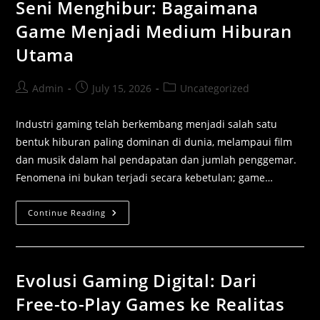
Seni Menghibur: Bagaimana
Game Menjadi Medium Hiburan
Utama
Admin
July 15, 2026
Uncategorized
Industri gaming telah berkembang menjadi salah satu
bentuk hiburan paling dominan di dunia, melampaui film
dan musik dalam hal pendapatan dan jumlah penggemar.
Fenomena ini bukan terjadi secara kebetulan; game…
Continue Reading
Evolusi Gaming Digital: Dari
Free-to-Play Games ke Realitas