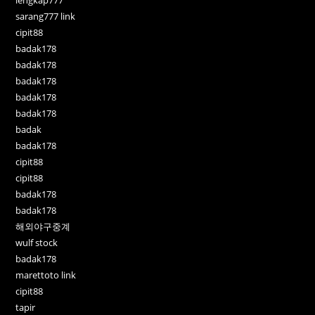
sarang777 link
cipit88
badak178
badak178
badak178
badak178
badak178
badak
badak178
cipit88
cipit88
badak178
badak178
해외야구중계
wulf stock
badak178
marettoto link
cipit88
tapir