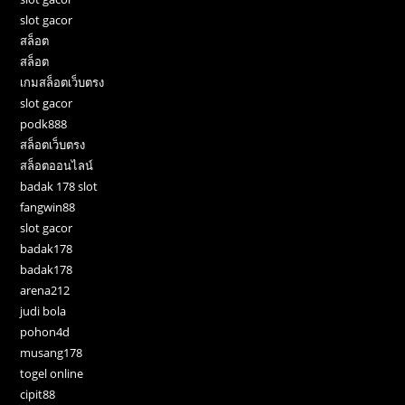
slot gacor
สล็อต
สล็อต
เกมสล็อตเว็บตรง
slot gacor
podk888
สล็อตเว็บตรง
สล็อตออนไลน์
badak 178 slot
fangwin88
slot gacor
badak178
badak178
arena212
judi bola
pohon4d
musang178
togel online
cipit88