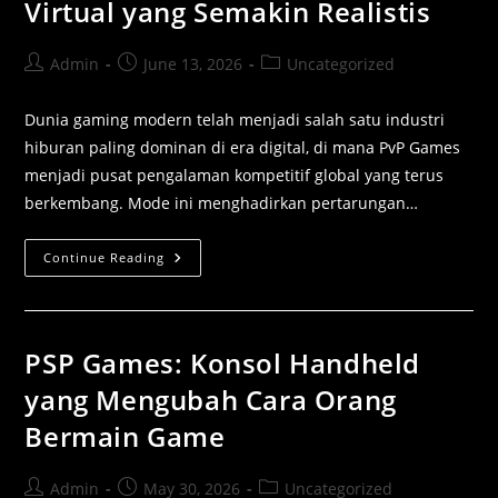
Virtual yang Semakin Realistis
Admin
June 13, 2026
Uncategorized
Dunia gaming modern telah menjadi salah satu industri
hiburan paling dominan di era digital, di mana PvP Games
menjadi pusat pengalaman kompetitif global yang terus
berkembang. Mode ini menghadirkan pertarungan…
Continue Reading
PSP Games: Konsol Handheld
yang Mengubah Cara Orang
Bermain Game
Admin
May 30, 2026
Uncategorized