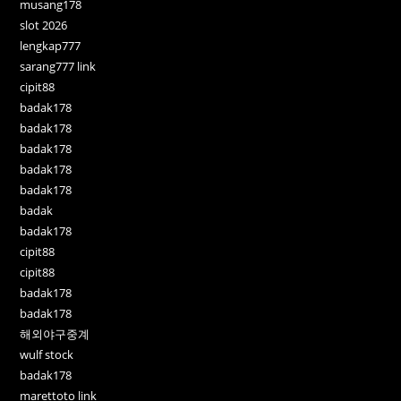
musang178
slot 2026
lengkap777
sarang777 link
cipit88
badak178
badak178
badak178
badak178
badak178
badak
badak178
cipit88
cipit88
badak178
badak178
해외야구중계
wulf stock
badak178
marettoto link