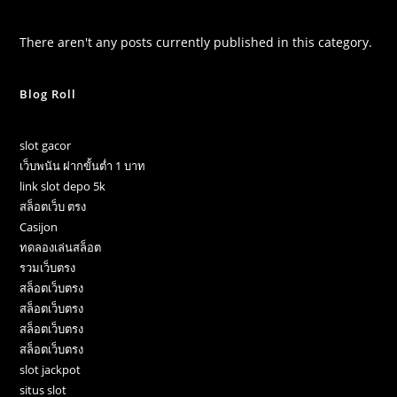
There aren't any posts currently published in this category.
Blog Roll
slot gacor
เว็บพนัน ฝากขั้นต่ำ 1 บาท
link slot depo 5k
สล็อตเว็บ ตรง
Casijon
ทดลองเล่นสล็อต
รวมเว็บตรง
สล็อตเว็บตรง
สล็อตเว็บตรง
สล็อตเว็บตรง
สล็อตเว็บตรง
slot jackpot
situs slot