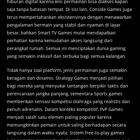
hiburan digital karena kini permainan bisa diakses kapan
saja tanpa batasan tempat. Di sisi lain, Console Games juga
terus mempertahankan eksistensinya dengan menawarkan
pengalaman bermain yang stabil dan nyaman di layar
besar, bahkan Smart TV Games mulai mendapatkan
perhatian karena kemudahan akses langsung dari
perangkat rumah. Semua ini menciptakan dunia gaming
yang semakin inklusif dan terbuka bagi semua kalangan.
Tidak hanya soal platform, jenis permainan juga semakin
beragam dan dinamis. Strategy Games menjadi pilihan
bagi mereka yang menyukai tantangan berpikir taktis dan
perencanaan jangka panjang, sementara Sports games
memberikan sensasi kompetisi olahraga yang realistis dan
penuh adrenalin. Dalam konteks kompetitif, PvP Games
menjadi salah satu elemen paling populer karena
memungkinkan pemain untuk saling berhadapan secara
langsung dalam waktu nyata. Sistem free-to-play games