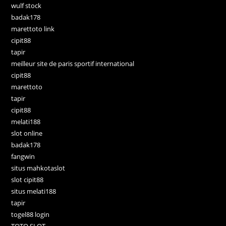
wulf stock
badak178
marettoto link
cipit88
tapir
meilleur site de paris sportif international
cipit88
marettoto
tapir
cipit88
melati188
slot online
badak178
fangwin
situs mahkotaslot
slot cipit88
situs melati188
tapir
togel88 login
TOTO SLOT