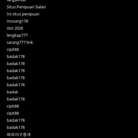
Situs Penipuan Sialan
Ini situs penipuan
musang178
slot 2026
lengkap777
sarang777 link
cipit88
badak178
badak178
badak178
badak178
badak178
badak
badak178
cipit88
cipit88
badak178
badak178
해외야구중계