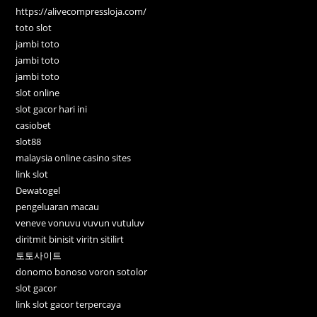
https://alivecompressloja.com/
toto slot
jambi toto
jambi toto
jambi toto
slot online
slot gacor hari ini
casiobet
slot88
malaysia online casino sites
link slot
Dewatogel
pengeluaran macau
veneve vonuvu vuvun vutuluv
diritmit binisit viritn sitilirt
토토사이트
donomo bonoso voron sotolor
slot gacor
link slot gacor terpercaya