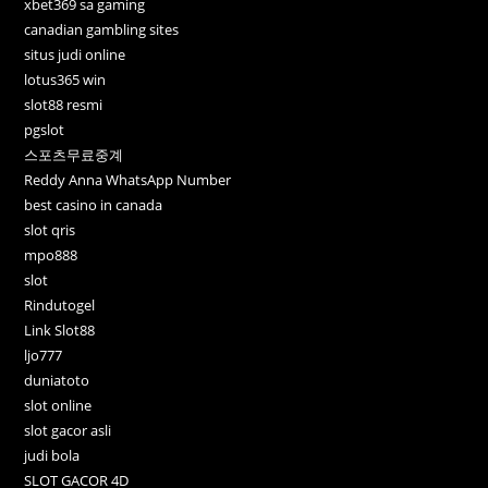
xbet369 sa gaming
canadian gambling sites
situs judi online
lotus365 win
slot88 resmi
pgslot
스포츠무료중계
Reddy Anna WhatsApp Number
best casino in canada
slot qris
mpo888
slot
Rindutogel
Link Slot88
ljo777
duniatoto
slot online
slot gacor asli
judi bola
SLOT GACOR 4D