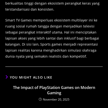
berkualitas tinggi dengan ekosistem perangkat keras yang
terstandarisasi dan konsisten.
Smart TV Games memperluas ekosistem multilayer ini ke
ruang sosial rumah tangga dengan menjadikan televisi
sebagai perangkat interaktif utama. Hal ini menciptakan
lapisan akses yang lebih santai dan inklusif bagi berbagai
kalangan. Di sisi lain, Sports games menjadi representasi
lapisan realitas karena menghadirkan simulasi olahraga
dunia nyata yang semakin realistis dan kompetitif.
YOU MIGHT ALSO LIKE
The Impact of PlayStation Games on Modern
Gaming
November 20, 2025