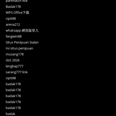
parimatch live
Badak178
WPS Office下载
cipit88
arena212
whatsapp 網頁版登入
fangwin88
Situs Penipuan Sialan
Ini situs penipuan
musang178
slot 2026
lengkap777
sarang777 link
cipit88
badak178
badak178
badak178
badak178
badak178
badak