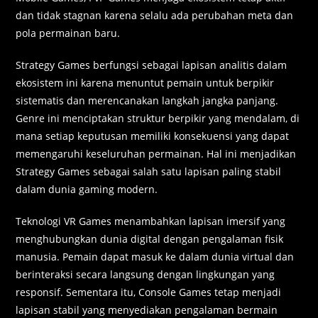
dan tidak stagnan karena selalu ada perubahan meta dan
pola permainan baru.
Strategy Games berfungsi sebagai lapisan analitis dalam
ekosistem ini karena menuntut pemain untuk berpikir
sistematis dan merencanakan langkah jangka panjang.
Genre ini menciptakan struktur berpikir yang mendalam, di
mana setiap keputusan memiliki konsekuensi yang dapat
memengaruhi keseluruhan permainan. Hal ini menjadikan
Strategy Games sebagai salah satu lapisan paling stabil
dalam dunia gaming modern.
Teknologi VR Games menambahkan lapisan imersif yang
menghubungkan dunia digital dengan pengalaman fisik
manusia. Pemain dapat masuk ke dalam dunia virtual dan
berinteraksi secara langsung dengan lingkungan yang
responsif. Sementara itu, Console Games tetap menjadi
lapisan stabil yang menyediakan pengalaman bermain