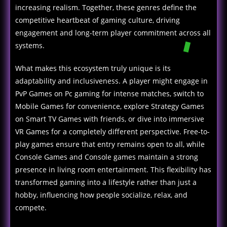
increasing realism. Together, these genres define the
competitive heartbeat of gaming culture, driving
engagement and long-term player commitment across all
systems.
What makes this ecosystem truly unique is its
adaptability and inclusiveness. A player might engage in
PvP Games on Pc gaming for intense matches, switch to
Mobile Games for convenience, explore Strategy Games
on Smart TV Games with friends, or dive into immersive
VR Games for a completely different perspective. Free-to-
play games ensure that entry remains open to all, while
Console Games and Console games maintain a strong
presence in living room entertainment. This flexibility has
transformed gaming into a lifestyle rather than just a
hobby, influencing how people socialize, relax, and
compete.