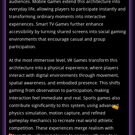
audiences. Mobile Games extend this architecture into
everyday life, allowing players to participate instantly and
transforming ordinary moments into interactive
experiences. Smart TV Games further enhance
accessibility by turning shared screens into social gaming
environments that encourage casual and group
participation.
At the most immersive level, VR Games transform this
architecture into a physical experience, where players
interact with digital environments through movement,
spatial awareness, and embodied presence. This shifts
gaming from observation to participation, making
interaction feel immediate and real. Sports games also
contribute significantly to this system, using advanced
physics simulation, motion capture, and refined
gameplay mechanics to recreate real-world athletic
competition. These experiences merge realism with