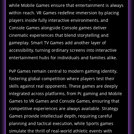
while Mobile Games ensure that entertainment is always
within reach. VR Games redefine immersion by placing
players inside fully interactive environments, and
Console Games alongside Console games deliver
cinematic experiences that blend storytelling and
gameplay. Smart TV Games add another layer of
accessibility, turning ordinary screens into interactive
entertainment hubs for individuals and families alike.
PvP Games remain central to modern gaming identity,
fostering global competition where players test their
skills against real opponents. These games are deeply
integrated across platforms, from Pc gaming and Mobile
Games to VR Games and Console Games, ensuring that
competitive experiences are always available. Strategy
Games provide intellectual depth, requiring careful
planning and tactical execution, while Sports games
simulate the thrill of real-world athletic events with