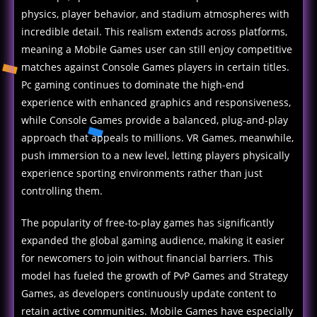
physics, player behavior, and stadium atmospheres with
incredible detail. This realism extends across platforms,
meaning a Mobile Games user can still enjoy competitive
matches against Console Games players in certain titles.
Pc gaming continues to dominate the high-end
experience with enhanced graphics and responsiveness,
while Console Games provide a balanced, plug-and-play
approach that appeals to millions. VR Games, meanwhile,
push immersion to a new level, letting players physically
experience sporting environments rather than just
controlling them.
The popularity of free-to-play games has significantly
expanded the global gaming audience, making it easier
for newcomers to join without financial barriers. This
model has fueled the growth of PvP Games and Strategy
Games, as developers continuously update content to
retain active communities. Mobile Games have especially