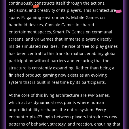
continuously constructs itself through the actions,
decisions, and creativity of its players. This architecture
spans Pc gaming environments, Mobile Games on
handheld devices, Console Games in shared
entertainment spaces, Smart TV Games on communal
screens, and VR Games that immerse players directly
inside simulated realities. The rise of free-to-play games
has been central to this transformation, enabling global
participation without barriers and ensuring that the
structure is constantly expanding. Rather than being a
finished product, gaming now exists as an evolving
system that is built in real time by its participants.
At the core of this living architecture are PvP Games,
which act as dynamic stress points where human
unpredictability reshapes the entire system. Every
encounter
pika77 login
between players introduces new
patterns of behavior, strategy, and reaction, ensuring that