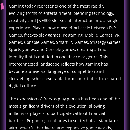
Gaming today represents one of the most rapidly
evolving forms of entertainment, blending technology,
creativity, and
JNE800 slot
social interaction into a single
experience. Players now move effortlessly between PvP
Games, free-to-play games, Pc gaming, Mobile Games, VR
Games, Console Games, Smart TV Games, Strategy Games,
Sports games, and Console games, creating a fluid
identity that is not tied to one device or genre. This
interconnected landscape reflects how gaming has
become a universal language of competition and
storytelling, where every platform contributes to a shared
digital culture.
The expansion of free-to-play games has been one of the
most significant drivers of this evolution, allowing
millions of players to participate without financial
barriers. Pc gaming continues to set technical standards
with powerful hardware and expansive game worlds,