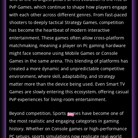
PvP Games, which continue to shape how players engage
with each other across different genres. From fast-paced
shooters to deeply tactical Strategy Games, competition
has become the heartbeat of modern interactive
entertainment. These games often allow cross-platform
matchmaking, meaning a player on Pc gaming hardware
might face someone using Mobile Games or Console
Games in the same arena. This blending of platforms has
created a more dynamic and unpredictable competitive
environment, where skill, adaptability, and strategy
matter more than the device being used. Even Smart TV
Games are slowly entering this ecosystem, offering casual
PvP experiences for living-room entertainment.
Beyond competition, Sports games have become one of
the most realistic and engaging categories in gaming
history. Whether on Console games or high-performance
PC setups, sports simulations now replicate real-world