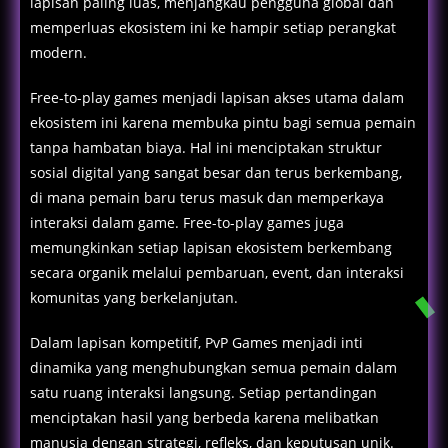
lapisan paling luas, menjangkau pengguna global dan
memperluas ekosistem ini ke hampir setiap perangkat
modern.
Free-to-play games menjadi lapisan akses utama dalam
ekosistem ini karena membuka pintu bagi semua pemain
tanpa hambatan biaya. Hal ini menciptakan struktur
sosial digital yang sangat besar dan terus berkembang,
di mana pemain baru terus masuk dan memperkaya
interaksi dalam game. Free-to-play games juga
memungkinkan setiap lapisan ekosistem berkembang
secara organik melalui pembaruan, event, dan interaksi
komunitas yang berkelanjutan.
Dalam lapisan kompetitif, PvP Games menjadi inti
dinamika yang menghubungkan semua pemain dalam
satu ruang interaksi langsung. Setiap pertandingan
menciptakan hasil yang berbeda karena melibatkan
manusia dengan strategi, refleks, dan keputusan unik.