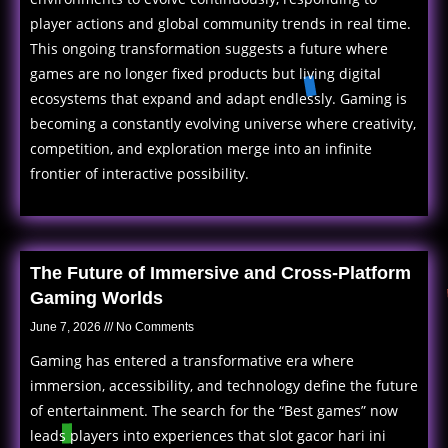
player actions and global community trends in real time.
This ongoing transformation suggests a future where
games are no longer fixed products but living digital
ecosystems that expand and adapt endlessly. Gaming is
becoming a constantly evolving universe where creativity,
competition, and exploration merge into an infinite
frontier of interactive possibility.
The Future of Immersive and Cross-Platform
Gaming Worlds
June 7, 2026
No Comments
Gaming has entered a transformative era where
immersion, accessibility, and technology define the future
of entertainment. The search for the “Best games” now
leads players into experiences that
slot gacor hari ini