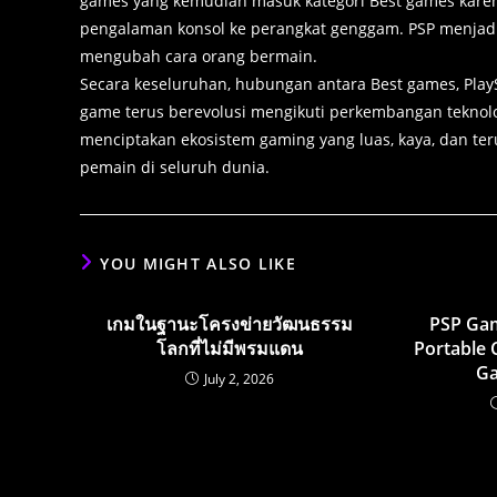
games yang kemudian masuk kategori Best games kare
pengalaman konsol ke perangkat genggam. PSP menjad
mengubah cara orang bermain.
Secara keseluruhan, hubungan antara Best games, Pla
game terus berevolusi mengikuti perkembangan teknolo
menciptakan ekosistem gaming yang luas, kaya, dan t
pemain di seluruh dunia.
YOU MIGHT ALSO LIKE
เกมในฐานะโครงข่ายวัฒนธรรม
PSP Gam
โลกที่ไม่มีพรมแดน
Portable 
Ga
July 2, 2026