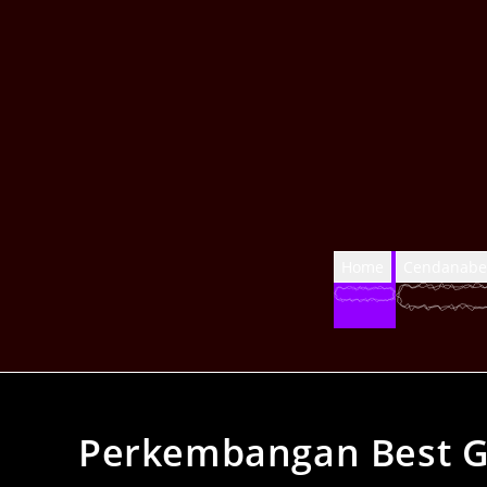
Home
Cendanabe
Perkembangan Best G