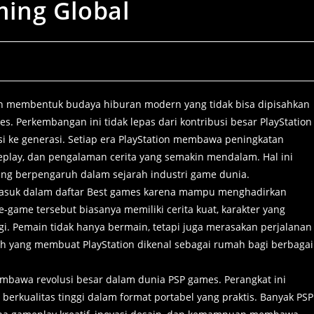
ing Global
an membentuk budaya hiburan modern yang tidak bisa dipisahkan
es. Perkembangan ini tidak lepas dari kontribusi besar PlayStation
si ke generasi. Setiap era PlayStation membawa peningkatan
lay, dan pengalaman cerita yang semakin mendalam. Hal ini
ling berpengaruh dalam sejarah industri game dunia.
 masuk dalam daftar Best games karena mampu menghadirkan
game tersebut biasanya memiliki cerita kuat, karakter yang
gi. Pemain tidak hanya bermain, tetapi juga merasakan perjalanan
ilah yang membuat PlayStation dikenal sebagai rumah bagi berbagai
embawa revolusi besar dalam dunia PSP games. Perangkat ini
kualitas tinggi dalam format portabel yang praktis. Banyak PSP