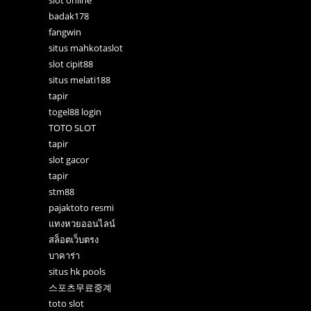
badak178
fangwin
situs mahkotaslot
slot cipit88
situs melati188
tapir
togel88 login
TOTO SLOT
tapir
slot gacor
tapir
stm88
pajaktoto resmi
แทงหวยออนไลน์
สล็อตเว็บตรง
บาคาร่า
situs hk pools
스포츠무료중계
toto slot