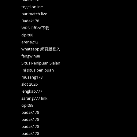
togel online
parimatch live
Badak178
WPS Office下载
cipit88
arena212
whatsapp 網頁版登入
fangwin88
Situs Penipuan Sialan
Ini situs penipuan
musang178
slot 2026
lengkap777
sarang777 link
cipit88
badak178
badak178
badak178
badak178