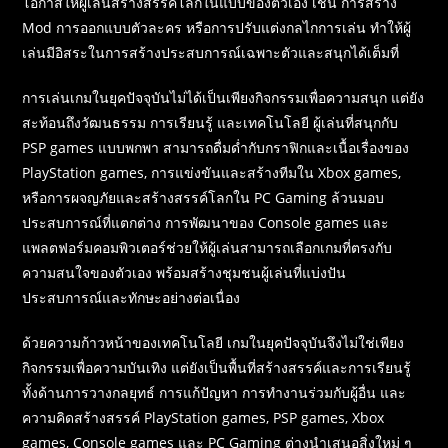
โอกาสให้ผู้เล่นสร้างสรรค์โลกในแบบของตัวเอง เช่น การสร้าง
Mod การออกแบบตัวละคร หรือการปรับแต่งกลไกการเล่น ทำให้ผู้
เล่นมีอิสระในการสร้างประสบการณ์เฉพาะตัวและสนุกได้เต็มที่
การเล่นเกมในยุคปัจจุบันไม่ได้เป็นเพียงกิจกรรมเพื่อความสนุก แต่ยัง
สะท้อนถึงวัฒนธรรม การเรียนรู้ และเทคโนโลยี ผู้เล่นที่สนุกกับ
PSP games แบบพกพา สามารถดื่มด่ำกับกราฟิกและเนื้อเรื่องของ
PlayStation games, การแข่งขันและสร้างทีมใน Xbox games,
หรือการผจญภัยและสร้างสรรค์โลกใน PC Gaming ล้วนมอบ
ประสบการณ์ที่แตกต่าง การพัฒนาของ Console games และ
แพลตฟอร์มคอมพิวเตอร์ช่วยให้ผู้เล่นสามารถเลือกเกมที่ตรงกับ
ความสนใจของตัวเอง พร้อมสร้างชุมชนผู้เล่นที่แบ่งปัน
ประสบการณ์และทักษะอย่างต่อเนื่อง
ด้วยความก้าวหน้าของเทคโนโลยี เกมในยุคปัจจุบันจึงไม่ใช่เพียง
กิจกรรมเพื่อความบันเทิง แต่ยังเป็นพื้นที่สร้างสรรค์และการเรียนรู้
ทั้งด้านการวางกลยุทธ์ การแก้ปัญหา การทำงานร่วมกับผู้อื่น และ
ความคิดสร้างสรรค์ PlayStation games, PSP games, Xbox
games, Console games และ PC Gaming ต่างนำเสนอสิ่งใหม่ ๆ