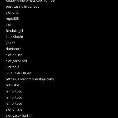
Reddy Anna WhatsApp Number
best casino in canada
slot qris
mpo888
slot
Rindutogel
Link Slot88
ljo777
duniatoto
slot online
slot gacor asli
judi bola
SLOT GACOR 4D
https://alivecompressloja.com/
toto slot
jambi toto
jambi toto
jambi toto
slot online
slot gacor hari ini