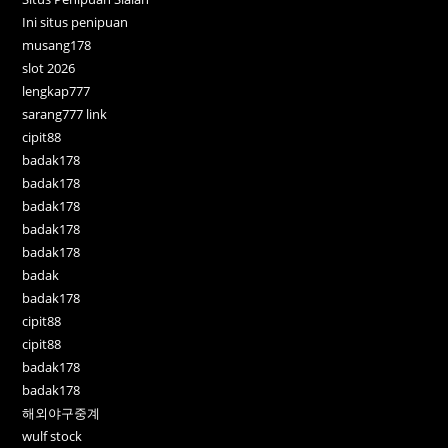
Ini situs penipuan
musang178
slot 2026
lengkap777
sarang777 link
cipit88
badak178
badak178
badak178
badak178
badak178
badak
badak178
cipit88
cipit88
badak178
badak178
해외야구중계
wulf stock