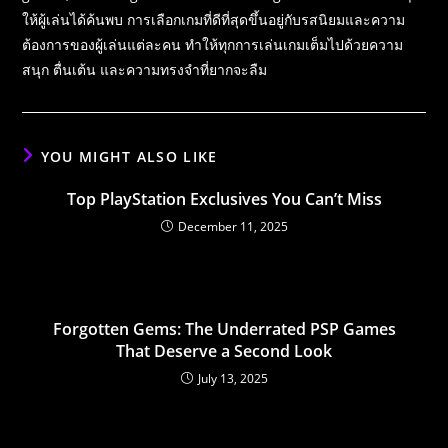
ให้ผู้เล่นได้ค้นพบ การเลือกเกมที่ดีที่สุดขึ้นอยู่กับรสนิยมและความ
ต้องการของผู้เล่นแต่ละคน ทำให้ทุกการเล่นเกมเต็มไปด้วยความ
สนุก ตื่นเต้น และความทรงจำที่ยากจะลืม
YOU MIGHT ALSO LIKE
Top PlayStation Exclusives You Can’t Miss
December 11, 2025
Forgotten Gems: The Underrated PSP Games
That Deserve a Second Look
July 13, 2025