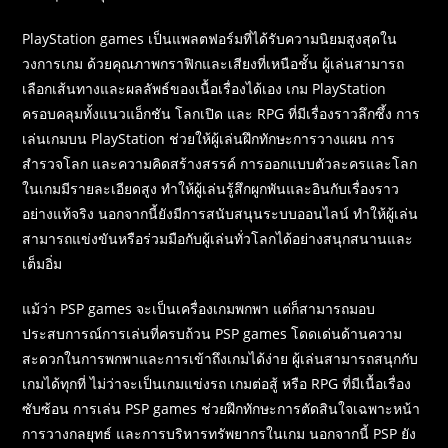
PlayStation games เป็นแพลตฟอร์มที่ได้รับความนิยมสูงสุดใน
วงการเกม ด้วยคุณภาพกราฟิกและเสียงที่เหนือชั้น ผู้เล่นสามารถ
เลือกเส้นทางและผลลัพธ์ของเนื้อเรื่องได้เอง เกม PlayStation
ครอบคลุมทั้งแนวแอ็กชัน โลกเปิด และ RPG ที่มีเรื่องราวลึกซึ้ง การ
เล่นเกมบน PlayStation ช่วยให้ผู้เล่นฝึกทักษะการวางแผน การ
สำรวจโลก และความคิดสร้างสรรค์ การออกแบบตัวละครและโลก
ในเกมมีรายละเอียดสูง ทำให้ผู้เล่นรู้สึกผูกพันและอินกับเรื่องราว
อย่างแท้จริง นอกจากนี้ยังมีการสนับสนุนระบบออนไลน์ ทำให้ผู้เล่น
สามารถแข่งขันหรือร่วมมือกับผู้เล่นทั่วโลกได้อย่างสนุกสนานและ
เต็มอิ่ม
แม้ว่า PSP games จะเป็นเครื่องเกมพกพา แต่ก็สามารถมอบ
ประสบการณ์การเล่นที่ครบถ้วน PSP games โดดเด่นด้านความ
สะดวกในการพกพาและการเข้าถึงเกมได้ง่าย ผู้เล่นสามารถสนุกกับ
เกมได้ทุกที่ ไม่ว่าจะเป็นเกมแข่งรถ เกมต่อสู้ หรือ RPG ที่มีเนื้อเรื่อง
ซับซ้อน การเล่น PSP games ช่วยฝึกทักษะการตัดสินใจเฉพาะหน้า
การวางกลยุทธ์ และการบริหารทรัพยากรในเกม นอกจากนี้ PSP ยัง