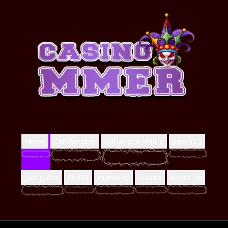
Home
Cendanabet
daftar slot online
Joker123
Judi pulsa
Slot88
murah4d
olxtoto
About Us