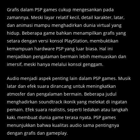
Grafis dalam PSP games cukup mengesankan pada
zamannya. Meski layar relatif kecil, detail karakter, latar,
dan animasi mampu menghadirkan dunia virtual yang
hidup. Beberapa game bahkan menampilkan grafis yang
setara dengan versi konsol PlayStation, membuktikan
kemampuan hardware PSP yang luar biasa. Hal ini
menjadikan pengalaman bermain lebih memuaskan dan
imersif, meski hanya melalui konsol genggam.
Audio menjadi aspek penting lain dalam PSP games. Musik
latar dan efek suara dirancang untuk meningkatkan
atmosfer dan pengalaman bermain. Beberapa judul
menghadirkan soundtrack ikonik yang melekat di ingatan
pemain. Efek suara realistis, seperti ledakan atau langkah
kaki, membuat dunia game terasa nyata. PSP games
menunjukkan bahwa kualitas audio sama pentingnya
dengan grafis dan gameplay.