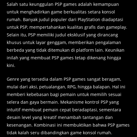
Salah satu keunggulan PSP games adalah kemampuan
untuk menghadirkan game berkualitas setara konsol
rumah. Banyak judul populer dari PlayStation diadaptasi
untuk PSP, mempertahankan kualitas grafis dan gameplay.
Selain itu, PSP memiliki judul eksklusif yang dirancang
khusus untuk layar genggam, memberikan pengalaman
berbeda yang tidak ditemukan di platform lain. Keunikan
inilah yang membuat PSP games tetap dikenang hingga
kini.
Genre yang tersedia dalam PSP games sangat beragam,
mulai dari aksi, petualangan, RPG, hingga balapan. Hal ini
memberi kebebasan bagi pemain untuk memilih sesuai
selera dan gaya bermain. Mekanisme kontrol PSP yang
intuitif membuat pemain cepat beradaptasi, sementara
desain level yang kreatif menambah tantangan dan
kesenangan. Kombinasi ini membuktikan bahwa PSP games
tidak kalah seru dibandingkan game konsol rumah.