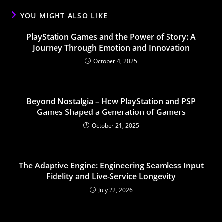
YOU MIGHT ALSO LIKE
PlayStation Games and the Power of Story: A
Journey Through Emotion and Innovation
October 4, 2025
Beyond Nostalgia – How PlayStation and PSP
Games Shaped a Generation of Gamers
October 21, 2025
The Adaptive Engine: Engineering Seamless Input
Fidelity and Live-Service Longevity
July 22, 2026