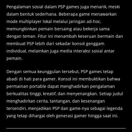
Pengalaman sosial dalam PSP games juga menarik, meski
dalam bentuk sederhana. Beberapa game menawarkan
mode multiplayer lokal melalui jaringan ad-hoc,
memungkinkan pemain bersaing atau bekerja sama
dengan teman. Fitur ini menambah keseruan bermain dan
membuat PSP lebih dari sekadar konsol genggam
individual, melainkan juga media interaksi sosial antar
pemain.
Dengan semua keunggulan tersebut, PSP games tetap
abadi di hati para gamer. Konsol ini membuktikan bahwa
permainan portable dapat menghadirkan pengalaman
berkualitas tinggi, kreatif, dan menyenangkan. Setiap judul
menghadirkan cerita, tantangan, dan kesenangan
tersendiri, menjadikan PSP dan game-nya sebagai legenda
yang tetap dihargai oleh generasi gamer hingga saat ini.