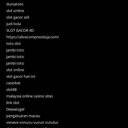
duniatoto
slot online
slot gacor asli
judi bola
SLOT GACOR 4D
https://alivecompressloja.com/
toto slot
jambi toto
jambi toto
jambi toto
slot online
slot gacor hari ini
casiobet
slot88
malaysia online casino sites
link slot
Dewatogel
pengeluaran macau
veneve vonuvu vuvun vutuluv