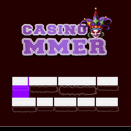
Home
Cendanabet
daftar slot online
Joker123
Judi pulsa
Slot88
murah4d
olxtoto
About Us