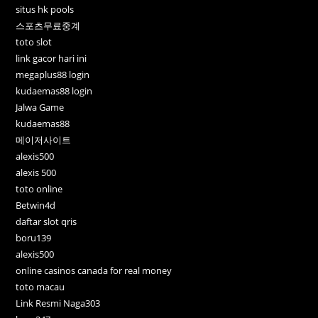
situs hk pools
스포츠무료중계
toto slot
link gacor hari ini
megaplus88 login
kudaemas88 login
Jalwa Game
kudaemas88
메이저사이트
alexis500
alexis 500
toto online
Betwin4d
daftar slot qris
boru139
alexis500
online casinos canada for real money
toto macau
Link Resmi Naga303